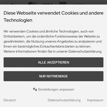
Diese Webseite verwendet Cookies und andere
Technologien
Wir verwenden Cookies und ähnliche Technologien, auch von
Drittanbietern, um die ordentliche Funktionsweise der Website zu
gewährleisten, die Nutzung unseres Angebotes zu analysieren und
Ihnen ein bestmögliches Einkaufserlebnis bieten zu können.
Weitere Informationen finden Sie in unserer Datenschutzerklärung.
Social Media
ALLE AKZEPTIEREN
NUR NOTWENDIGE
Alle Preise exkl. gesetzl. MwSt. zzgl.
Versandkosten
. Die durchgestrichenen Preise
Einstellungen anpassen
entsprechen dem bisherigen Preis bei Safety2Work.
Safety2Work © 2026 | Template © 2009-2026 by modified eCommerce Shopsoftware
mod
ified eCommerce Shopsoftware © 2009-2026
Deutsch
Datenschutzerklärung
Impressum