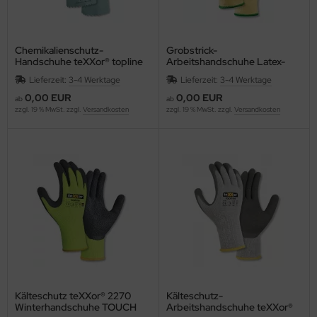
Chemikalienschutz-
Grobstrick-
Handschuhe teXXor® topline
Arbeitshandschuhe Latex-
blau lebensmittel geeignet
Beschichtung grün teXXor®
Lieferzeit:
3-4 Werktage
Lieferzeit:
3-4 Werktage
NATURLATEX 2240
2207 Universal-Handschuhe
0,00 EUR
0,00 EUR
ab
ab
zzgl. 19 % MwSt. zzgl.
Versandkosten
zzgl. 19 % MwSt. zzgl.
Versandkosten
Kälteschutz teXXor® 2270
Kälteschutz-
Winterhandschuhe TOUCH
Arbeitshandschuhe teXXor®