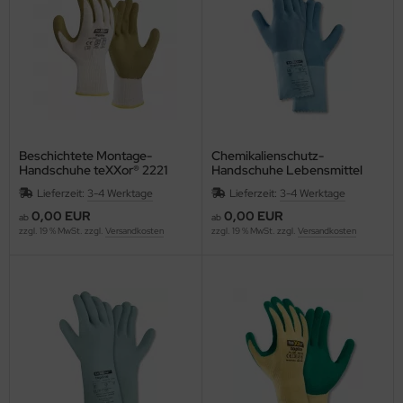
Beschichtete Montage-
Chemikalienschutz-
Handschuhe teXXor® 2221
Handschuhe Lebensmittel
Grobstrick-Handschuh
teXXor® topline NATURLATEX
Lieferzeit:
3-4 Werktage
Lieferzeit:
3-4 Werktage
GREEN PROTECT
30 cm GERAUT 2250
hitzebeständig
0,00 EUR
0,00 EUR
ab
ab
zzgl. 19 % MwSt. zzgl.
Versandkosten
zzgl. 19 % MwSt. zzgl.
Versandkosten