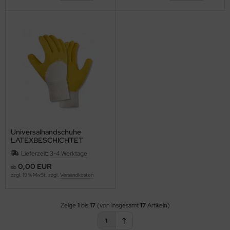
Universalhandschuhe
LATEXBESCHICHTET
teXXor®2201
Lieferzeit:
3-4 Werktage
0,00 EUR
ab
zzgl. 19 % MwSt. zzgl.
Versandkosten
Zeige
1
bis
17
(von insgesamt
17
Artikeln)
1