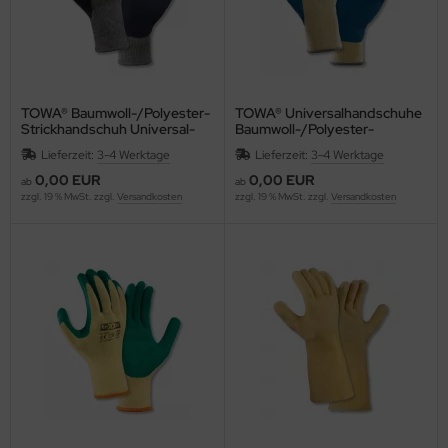
TOWA® Baumwoll-/Polyester-
TOWA® Universalhandschuhe
Strickhandschuh Universal-
Baumwoll-/Polyester-
Arbeitshandschuhe
Strickhandschuh PowerGrab®
Lieferzeit:
3-4 Werktage
Lieferzeit:
3-4 Werktage
PowerGrab® Plus
Latex beschichtet
0,00 EUR
0,00 EUR
ab
ab
zzgl. 19 % MwSt. zzgl.
Versandkosten
zzgl. 19 % MwSt. zzgl.
Versandkosten