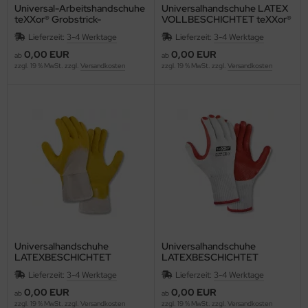
Universal-Arbeitshandschuhe
Universalhandschuhe LATEX
teXXor® Grobstrick-
VOLLBESCHICHTET teXXor®
Handschuh POLYESTER
2204 37 cm
Lieferzeit:
3-4 Werktage
Lieferzeit:
3-4 Werktage
Latex-beschichtet 2206
0,00 EUR
0,00 EUR
ab
ab
zzgl. 19 % MwSt. zzgl.
Versandkosten
zzgl. 19 % MwSt. zzgl.
Versandkosten
Universalhandschuhe
Universalhandschuhe
LATEXBESCHICHTET
LATEXBESCHICHTET
teXXor® 2202
teXXor® 2205
Lieferzeit:
3-4 Werktage
Lieferzeit:
3-4 Werktage
0,00 EUR
0,00 EUR
ab
ab
zzgl. 19 % MwSt. zzgl.
Versandkosten
zzgl. 19 % MwSt. zzgl.
Versandkosten