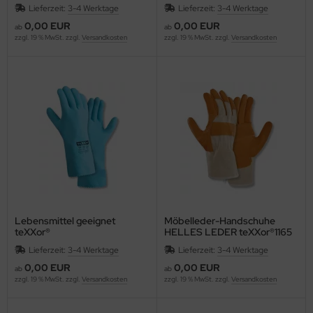
2209 Winterhandschuhe
Lieferzeit:
3-4 Werktage
Lieferzeit:
3-4 Werktage
WINTER GRIP
0,00 EUR
0,00 EUR
ab
ab
zzgl. 19 % MwSt. zzgl.
Versandkosten
zzgl. 19 % MwSt. zzgl.
Versandkosten
Lebensmittel geeignet
Möbelleder-Handschuhe
teXXor®
HELLES LEDER teXXor®1165
Haushaltshandschuhe
Lieferzeit:
3-4 Werktage
Lieferzeit:
3-4 Werktage
NATURLATEX blau 2225 PSA
30 cm
0,00 EUR
0,00 EUR
ab
ab
zzgl. 19 % MwSt. zzgl.
Versandkosten
zzgl. 19 % MwSt. zzgl.
Versandkosten