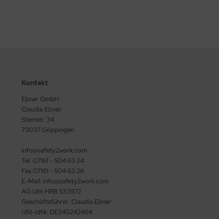
Kontakt
Ebner GmbH
Claudia Ebner
Steinstr. 34
73037 Göppingen
info@safety2work.com
Tel. 07161 - 504 63 24
Fax 07161 - 504 63 26
E-Mail: info@safety2work.com
AG Ulm HRB 533972
Geschäftsführer: Claudia Ebner
USt-IdNr. DE240242464