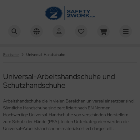
G®
ALLES ANZEIGEN AUS MONTAGE-HANDSCHUHE
ntage-Handschuhe Latex
UPONT
Startseite
Universal-Handschuhe
ntage-Handschuhe Nitril
ysee®
Universal-Arbeitshandschuhe und
ntage-Handschuhe PU
TRONGHAND®
Schutzhandschuhe
CTOR®
Arbeitshandschuhe die in vielen Bereichen universal einsetzbar sind.
XXor®
Sämtliche Handschuhe sind zertifiziert nach EN Normen.
Hochwertige Universal-Handschuhe von verschieden Herstellern
OWA®
zum Schutz der Hände (PSA). In den Unterkategorien werden die
Universal-Arbeitshandschuhe materialsortiert dargestellt.