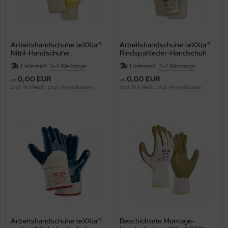
Arbeitshandschuhe teXXor®
Arbeitshandschuhe teXXor®
Nitril-Handschuhe
Rindspaltleder-Handschuh
STRICKBUND 2357
HARZ Universal-Handschuhe
Lieferzeit:
3-4 Werktage
Lieferzeit:
3-4 Werktage
vollbeschichtet
1144
0,00 EUR
0,00 EUR
ab
ab
zzgl. 19 % MwSt. zzgl.
Versandkosten
zzgl. 19 % MwSt. zzgl.
Versandkosten
Arbeitshandschuhe teXXor®
Beschichtete Montage-