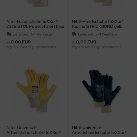
Nitril-Handschuhe teXXor®
Nitril-Handschuhe teXXor®
2329 STULPE zertifiziert blau
topline STRICKBUND gelb
3/4 beschichtet
dreiviertel beschichtet 2379
Lieferzeit:
3-4 Werktage
Lieferzeit:
3-4 Werktage
0,00 EUR
0,00 EUR
ab
ab
zzgl. 19 % MwSt. zzgl.
Versandkosten
zzgl. 19 % MwSt. zzgl.
Versandkosten
Nitril-Universal-
Nitril-Universal-
Arbeitshandschuhe teXXor®
Arbeitshandschuhe teXXor®