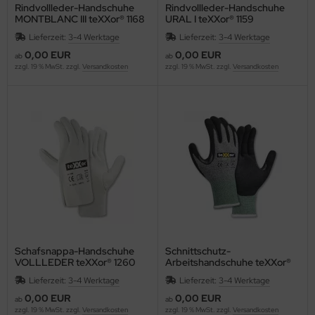
Rindvollleder-Handschuhe
Rindvollleder-Handschuhe
MONTBLANC III teXXor® 1168
URAL I teXXor® 1159
Lieferzeit:
3-4 Werktage
Lieferzeit:
3-4 Werktage
0,00 EUR
0,00 EUR
ab
ab
zzgl. 19 % MwSt. zzgl.
Versandkosten
zzgl. 19 % MwSt. zzgl.
Versandkosten
Schafsnappa-Handschuhe
Schnittschutz-
VOLLLEDER teXXor® 1260
Arbeitshandschuhe teXXor®
Schnittschutz-
Lieferzeit:
3-4 Werktage
Lieferzeit:
3-4 Werktage
Strickhandschuhe CUT B
grau-meliert/grün/schwarz
0,00 EUR
0,00 EUR
ab
ab
zzgl. 19 % MwSt. zzgl.
Versandkosten
zzgl. 19 % MwSt. zzgl.
Versandkosten