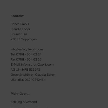
Kontakt
Ebner GmbH
Claudia Ebner
Steinstr. 34
73037 Göppingen
info@safety2work.com
Tel. 07161 - 504 63 24
Fax 07161 - 504 63 26
E-Mail: info@safety2work.com
AG Ulm HRB 533972
Geschäftsführer: Claudia Ebner
USt-IdNr. DE240242464
Mehr über...
Zahlung & Versand