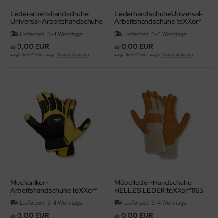
Lederarbeitshandschuhe
LederhandschuheUniversal-
Universal-Arbeitshandschuhe
Arbeitshandschuhe teXXor®
teXXor® Rindkernspaltleder-
TOP Rindvollleder-
Lieferzeit:
3-4 Werktage
Lieferzeit:
3-4 Werktage
Handschuhe RHÖN
Handschuhe K2 1108
0,00 EUR
0,00 EUR
ab
ab
zzgl. 19 % MwSt. zzgl.
Versandkosten
zzgl. 19 % MwSt. zzgl.
Versandkosten
Mechaniker-
Möbelleder-Handschuhe
Arbeitshandschuhe teXXor®
HELLES LEDER teXXor®1165
topline Leder-Handschuhe
Lieferzeit:
3-4 Werktage
Lieferzeit:
3-4 Werktage
OCALA gelb,zertifiziert
0,00 EUR
0,00 EUR
ab
ab