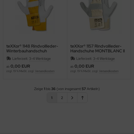
teXXor® 1148 Rindvollleder-
teXXor® 1157 Rindvollleder-
Winterbauhandschuh
Handschuhe MONTBLANC II
HIMALAYA I
Lieferzeit:
3-4 Werktage
Lieferzeit:
3-4 Werktage
0,00 EUR
0,00 EUR
ab
ab
zzgl. 19 % MwSt. zzgl.
Versandkosten
zzgl. 19 % MwSt. zzgl.
Versandkosten
Zeige
1
bis
36
(von insgesamt
57
Artikeln)
1
2