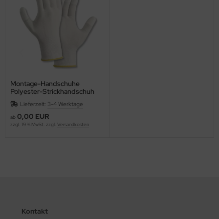
Montage-Handschuhe
Polyester-Strickhandschuh
FINGERKUPPEN PU-
Lieferzeit:
3-4 Werktage
BESCHICHTET teXXor® 2410
weiss
0,00 EUR
ab
zzgl. 19 % MwSt. zzgl.
Versandkosten
Kontakt