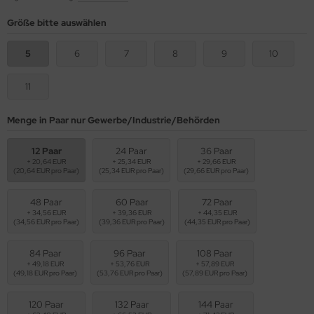
Größe bitte auswählen
5
6
7
8
9
10
11
Menge in Paar nur Gewerbe/Industrie/Behörden
12 Paar
24 Paar
36 Paar
+ 20,64 EUR
+ 25,34 EUR
+ 29,66 EUR
(20,64 EUR pro Paar)
(25,34 EUR pro Paar)
(29,66 EUR pro Paar)
48 Paar
60 Paar
72 Paar
+ 34,56 EUR
+ 39,36 EUR
+ 44,35 EUR
(34,56 EUR pro Paar)
(39,36 EUR pro Paar)
(44,35 EUR pro Paar)
84 Paar
96 Paar
108 Paar
+ 49,18 EUR
+ 53,76 EUR
+ 57,89 EUR
(49,18 EUR pro Paar)
(53,76 EUR pro Paar)
(57,89 EUR pro Paar)
120 Paar
132 Paar
144 Paar