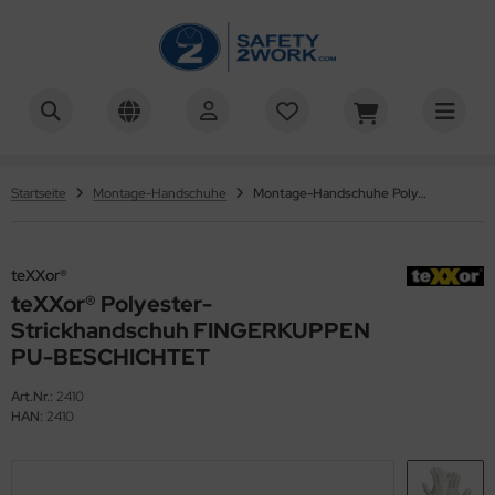
G®
ALLES ANZEIGEN AUS UNIVERSAL-HANDSCHUHE
tril Universal-Handschuhe
UPONT
Startseite
Montage-Handschuhe
Montage-Handschuhe Polyester-Strickhandschuh FINGERKUPPEN PU-BESCHICHTET teXXor® 2410 weiss
tex Universal-Handschuhe
ysee®
der Universal-Handschuhe
teXXor®
TRONGHAND®
teXXor® Polyester-
CTOR®
Strickhandschuh FINGERKUPPEN
PU-BESCHICHTET
XXor®
Art.Nr.:
2410
HAN:
2410
OWA®