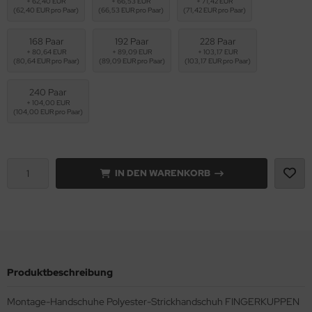
+ 62,40 EUR
+ 66,53 EUR
+ 71,42 EUR
(62,40 EUR pro Paar)
(66,53 EUR pro Paar)
(71,42 EUR pro Paar)
168 Paar
192 Paar
228 Paar
+ 80,64 EUR
+ 89,09 EUR
+ 103,17 EUR
(80,64 EUR pro Paar)
(89,09 EUR pro Paar)
(103,17 EUR pro Paar)
240 Paar
+ 104,00 EUR
(104,00 EUR pro Paar)
IN DEN WARENKORB
Produktbeschreibung
Montage-Handschuhe Polyester-Strickhandschuh FINGERKUPPEN