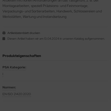
Arbeiten mit hohen Anforderungen an das Tastgefühl, z. B. bei
Montagearbeiten, speziell Präzisions- und Feinmontage,
Verpackungs- und Sortierarbeiten, Handwerk, Schlossereien und
Werkstätten, Wartung und Instandsetzung
Artikeldatenblatt drucken
Diesen Artikel haben wir am 13.04.2024 in unseren Katalog aufgenommen.
Produkteigenschaften
PSA Kategorie
:
I
Normen
:
EN ISO 21420:2020