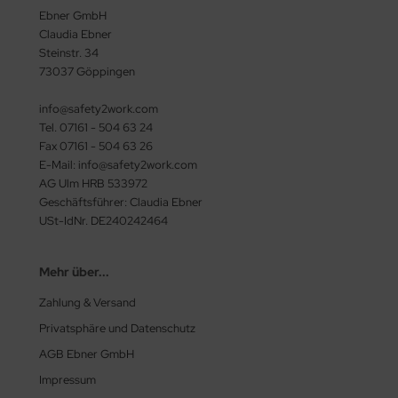
Ebner GmbH
Claudia Ebner
Steinstr. 34
73037 Göppingen
info@safety2work.com
Tel. 07161 - 504 63 24
Fax 07161 - 504 63 26
E-Mail: info@safety2work.com
AG Ulm HRB 533972
Geschäftsführer: Claudia Ebner
USt-IdNr. DE240242464
Mehr über...
Zahlung & Versand
Privatsphäre und Datenschutz
AGB Ebner GmbH
Impressum