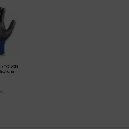
uhe TOUCH
dschuhe
e
ten