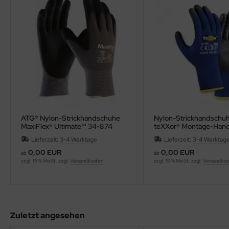
ATG® Nylon-Strickhandschuhe
Nylon-Strickhandsch
MaxiFlex® Ultimate™ 34-874
teXXor® Montage-Han
Lieferzeit:
3-4 Werktage
Lieferzeit:
3-4 Werktag
0,00 EUR
0,00 EUR
ab
ab
zzgl. 19 % MwSt. zzgl.
Versandkosten
zzgl. 19 % MwSt. zzgl.
Versandkos
Zuletzt angesehen