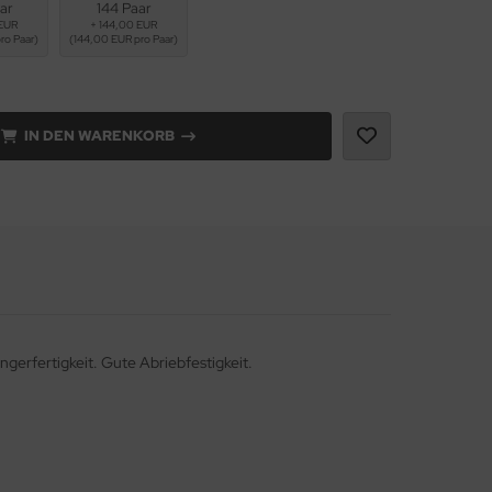
ar
144 Paar
 EUR
+ 144,00 EUR
ro Paar)
(144,00 EUR pro Paar)
IN DEN WARENKORB
gerfertigkeit. Gute Abriebfestigkeit.