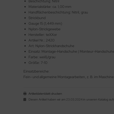
Beschichtung: Nitril
Materialstärke: ca. 1,00 mm
Handflächenbeschichtung: Nitril, grau
Strickbund
Gauge 15 (1,449 mm)
Nylon-Strickgewebe
Hersteller: teXXor
Artikel Nr.: 2420
Art: Nylon-Strickhandschuhe
Einsatz: Montage-Handschuhe | Monteur-Handschuh
Farbe: weiß/grau
Größe: 7-10
Einsatzbereiche:
Fein- und allgemeine Montagearbeiten, z. B. im Maschine
Artikeldatenblatt drucken
Diesen Artikel haben wir am 23.03.2024 in unseren Katalog a