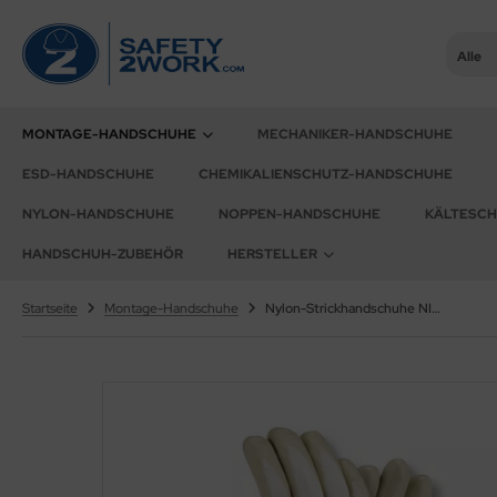
Alle
G®
ALLES ANZEIGEN AUS UNIVERSAL-HANDSCHUHE
MONTAGE-HANDSCHUHE
MECHANIKER-HANDSCHUHE
ESD-HANDSCHUHE
CHEMIKALIENSCHUTZ-HANDSCHUHE
tril Universal-Handschuhe
UPONT
NYLON-HANDSCHUHE
NOPPEN-HANDSCHUHE
KÄLTESC
tex Universal-Handschuhe
ysee®
HANDSCHUH-ZUBEHÖR
HERSTELLER
der Universal-Handschuhe
TRONGHAND®
Startseite
Montage-Handschuhe
Nylon-Strickhandschuhe NITRIL BESCHICHTET texxor 2420 Montage-Handschuhe
CTOR®
XXor®
OWA®