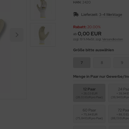
HAN:
2420
Lieferzeit:
3-4 Werktage
Rabatt:
20.00%
0,00 EUR
ab
zzgl. 19 % MwSt. zzgl.
Versandkosten
Größe bitte auswählen
7
8
9
Menge in Paar nur Gewerbe/In
12 Paar
24 Pa
+ 28,03 EUR
+ 39,94 
(28,03 EUR pro Paar)
(39,94 EUR pr
60 Paar
72 Paa
+ 75,84 EUR
+ 88,13 E
(75,84 EUR pro Paar)
(88,13 EUR pr