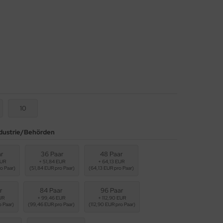
10
dustrie/Behörden
ar
36 Paar
48 Paar
EUR
+ 51,84 EUR
+ 64,13 EUR
o Paar)
(51,84 EUR pro Paar)
(64,13 EUR pro Paar)
r
84 Paar
96 Paar
UR
+ 99,46 EUR
+ 112,90 EUR
o Paar)
(99,46 EUR pro Paar)
(112,90 EUR pro Paar)