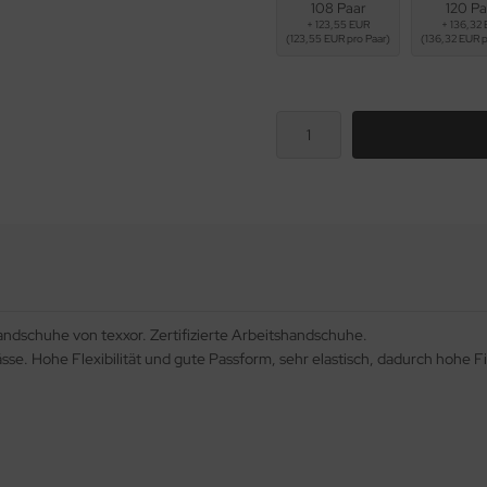
108 Paar
120 Pa
+ 123,55 EUR
+ 136,32
(123,55 EUR pro Paar)
(136,32 EUR p
andschuhe von texxor. Zertifizierte Arbeitshandschuhe.
e. Hohe Flexibilität und gute Passform, sehr elastisch, dadurch hohe Fin