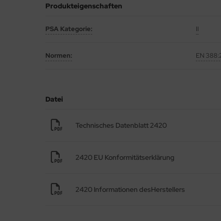
Produkteigenschaften
PSA Kategorie
:
II
Normen
:
EN 388:
Datei
Technisches Datenblatt 2420
2420 EU Konformitätserklärung
2420 Informationen desHerstellers