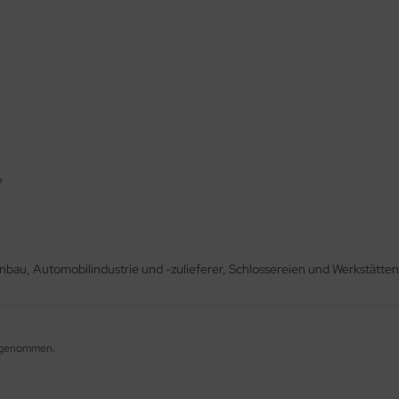
e
nbau, Automobilindustrie und -zulieferer, Schlossereien und Werkstätt
ufgenommen.