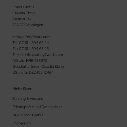
Ebner GmbH
Claudia Ebner
Steinstr. 34
73037 Göppingen
info@safety2work.com
Tel. 07161 - 504 63 24
Fax 07161 - 504 63 26
E-Mail: info@safety2work.com
AG Ulm HRB 533972
Geschäftsführer: Claudia Ebner
USt-IdNr. DE240242464
Mehr über...
Zahlung & Versand
Privatsphäre und Datenschutz
AGB Ebner GmbH
Impressum