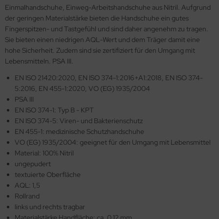
Einmalhandschuhe, Einweg-Arbeitshandschuhe aus Nitril. Aufgrund
der geringen Materialstärke bieten die Handschuhe ein gutes
Fingerspitzen- und Tastgefühl und sind daher angenehm zu tragen.
Sie bieten einen niedrigen AQL-Wert und dem Träger damit eine
hohe Sicherheit. Zudem sind sie zertifiziert für den Umgang mit
Lebensmitteln. PSA III.
EN ISO 21420:2020, EN ISO 374-1:2016+A1:2018, EN ISO 374-
5:2016, EN 455-1:2020, VO (EG) 1935/2004
PSA III
EN ISO 374-1:
Typ B - KPT
EN ISO 374-5: Viren- und Bakterienschutz
EN 455-1: medizinische Schutzhandschuhe
VO (EG) 1935/2004: geeignet für den Umgang mit Lebensmittel
Material: 100% Nitril
ungepudert
textuierte Oberfläche
AQL: 1,5
Rollrand
links und rechts tragbar
Materialstärke Handfläche: ca. 0,12 mm