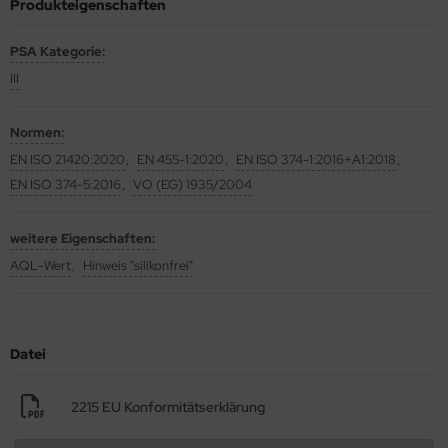
Produkteigenschaften
PSA Kategorie
:
III
Normen
:
EN ISO 21420:2020
EN 455-1:2020
EN ISO 374-1:2016+A1:2018
EN ISO 374-5:2016
VO (EG) 1935/2004
weitere Eigenschaften
:
AQL-Wert
Hinweis "silikonfrei"
Datei
2215 EU Konformitätserklärung